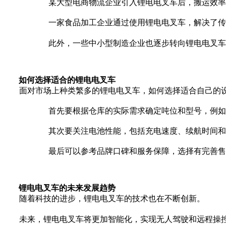
某大型电商物流企业引入锂电电叉车后，搬运效率
一家食品加工企业通过使用锂电电叉车，解决了传
此外，一些中小型制造企业也逐步转向锂电电叉车
如何选择适合的锂电电叉车
面对市场上种类繁多的锂电电叉车，如何选择适合自己的
首先要根据仓库的实际需求确定吨位和型号，例如
其次要关注电池性能，包括充电速度、续航时间和
最后可以参考品牌口碑和服务保障，选择有完善售
锂电电叉车的未来发展趋势
随着科技的进步，锂电电叉车的技术也在不断创新。
未来，锂电电叉车将更加智能化，实现无人驾驶和远程操