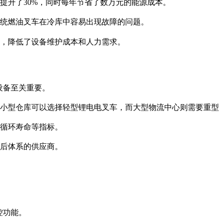
提升了30%，同时每年节省了数万元的能源成本。
统燃油叉车在冷库中容易出现故障的问题。
，降低了设备维护成本和人力需求。
设备至关重要。
小型仓库可以选择轻型锂电电叉车，而大型物流中心则需要重型
循环寿命等指标。
后体系的供应商。
控功能。