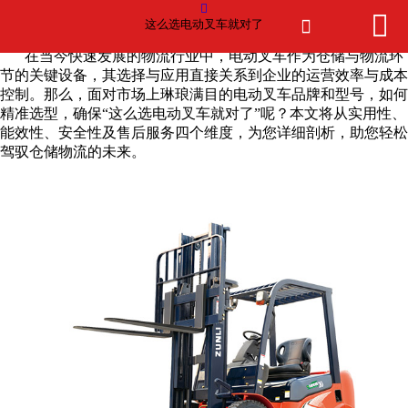



网站首页

这么选电动叉车就对了
这么选电动叉车就对了
在当今快速发展的物流行业中，电动叉车作为仓储与物流环
产品中心
节的关键设备，其选择与应用直接关系到企业的运营效率与成本
控制。那么，面对市场上琳琅满目的电动叉车品牌和型号，如何
精准选型，确保“这么选电动叉车就对了”呢？本文将从实用性、
新闻中心
能效性、安全性及售后服务四个维度，为您详细剖析，助您轻松
驾驭仓储物流的未来。
买球赛的正规网站
厂房厂景
客户案例
荣誉资质
在线留言
联系我们