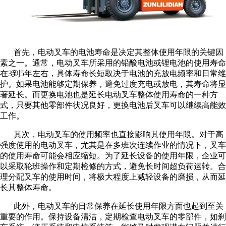
首先，电动叉车的电池寿命是决定其整体使用年限的关键因
素之一。通常，电动叉车所采用的铅酸电池或锂电池的使用寿命
在3到5年左右，具体寿命长短取决于电池的充放电频率和日常维
护。如果电池能够定期保养，避免过度充电或放电，其寿命将显
著延长。而更换电池也是延长电动叉车整体使用寿命的一种方
式，只要其他零部件状况良好，更换电池后叉车可以继续高能效
工作。
其次，电动叉车的使用频率也直接影响其使用年限。对于高
强度使用的电动叉车，尤其是在多班次连续作业的情况下，叉车
的使用寿命可能会相应缩短。为了延长设备的使用年限，企业可
以采取轮班操作和定期检修的方式，避免长时间超负荷运转。合
理分配叉车的使用时间，将极大程度上减轻设备的磨损，从而延
长其整体寿命。
此外，电动叉车的日常保养在延长使用年限方面也起到至关
重要的作用。保持设备清洁，定期检查电动叉车的零部件，如刹