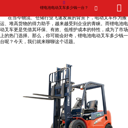



网站首页

锂电池电动叉车多少钱一台？
锂电池电动叉车多少钱一台？
在当今物流、仓储行业飞速发展的背景下，电动叉车作为搬
产品中心
运、堆高货物的得力助手，越来越受到企业的青睐。而锂电池电
动叉车更是凭借其环保、有效、低维护成本的特性，成为了市场
上的热门选择。那么，你可能会好奇，锂电池电动叉车多少钱一
新闻中心
台呢？今天，我们就来聊聊这个话题。
买球赛的正规网站
厂房厂景
客户案例
荣誉资质
在线留言
联系我们