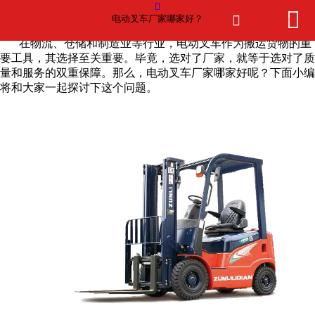



网站首页

电动叉车厂家哪家好？
电动叉车厂家哪家好？
在物流、仓储和制造业等行业，电动叉车作为搬运货物的重
产品中心
要工具，其选择至关重要。毕竟，选对了厂家，就等于选对了质
量和服务的双重保障。那么，电动叉车厂家哪家好呢？下面小编
将和大家一起探讨下这个问题。
新闻中心
买球赛的正规网站
厂房厂景
客户案例
荣誉资质
在线留言
联系我们